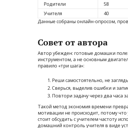
Родители
58
Учителя
40
Данные собраны онлайн-опросом‚ прове
Совет от автора
Автор убежден: готовые домашки поле
инструментом‚ а не основным двигате
правило «три шага»:
Реши самостоятельно‚ не загляды
Сверься‚ выделив ошибки и зап
Повтори задачу через два часа 
Такой метод экономия времени превра
мотивации не происходит‚ потому что 
стоит обсудить с учителем частоту ис
домашний контроль учителя в виде уст