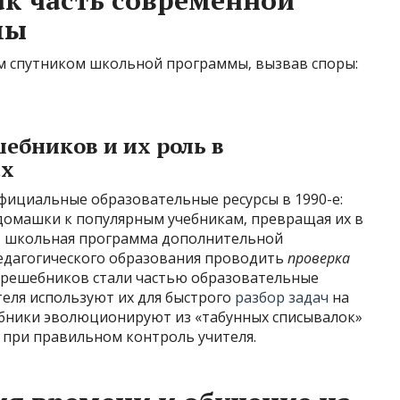
к часть современной
мы
 спутником школьной программы‚ вызвав споры:
ебников и их роль в
ах
ициальные образовательные ресурсы в 1990-е:
 домашки к популярным учебникам‚ превращая их в
 в школьная программа дополнительной
педагогического образования проводить
проверка
 решебников стали частью образовательные
теля используют их для быстрого
разбор задач
на
бники эволюционируют из «табунных списывалок»
 при правильном контроль учителя.