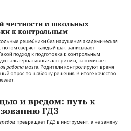
й честности и школьных
вки к контрольным
кольные решебники без нарушения академическая
м‚ потом сверяет каждый шаг‚ записывает
Такой подход к подготовка к контрольным
идит альтернативные алгоритмы‚ запоминает
ая работа
мозга. Родители контролируют время
тный опрос по шаблону решения. В итоге качество
чезает.
ью и вредом: путь к
ьзованию ГДЗ
вредом
превращает ГДЗ в инструмент‚ а не замену